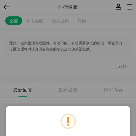
医疗健康
全部
护眼爱眼
体检健康
其他
医疗、健康生活有啥困难、有啥不解、有啥需要别人的帮助，尽管开口，
专区管理将对认真回复解答的版友加分加威望鼓励。
活跃榜
最新回复
最新发布
精华内容