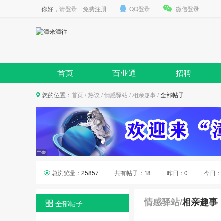
你好，
请登录
免费注册
QQ登录
微信登录
首页
百业通
招聘
您的位置：
首页
/
热议
/
情感驿站
/
相亲趣事
/
全部帖子
总浏览量：
25857
共有帖子：
18
昨日：
0
今日
情感驿站
/
相亲趣事
全部帖子