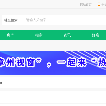
网站首页
手
社区搜索
房产
相亲
资讯
好店
：
0