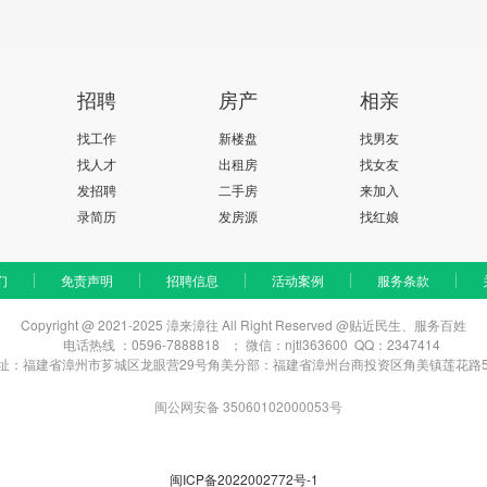
招聘
房产
相亲
找工作
新楼盘
找男友
找人才
出租房
找女友
发招聘
二手房
来加入
录简历
发房源
找红娘
们
免责声明
招聘信息
活动案例
服务条款
Copyright @ 2021-2025 漳来漳往 All Right Reserved @贴近民生、服务百姓
电话热线 ：0596-7888818 ； 微信：njtl363600 QQ：2347414
址：福建省漳州市芗城区龙眼营29号
角美分部：福建省漳州台商投资区角美镇莲花路5
闽公网安备 35060102000053号
闽ICP备2022002772号-1