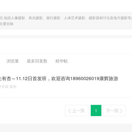
区,包括人像摄影、风光摄影、旅行摄影、人体艺术摄影、摄影器材讨论及地方摄影等
主要目标
浏览量
最多回复数
精华帖
有杏～11.12日首发班，欢迎咨询18960026019康辉旅游
1年前
发布
1