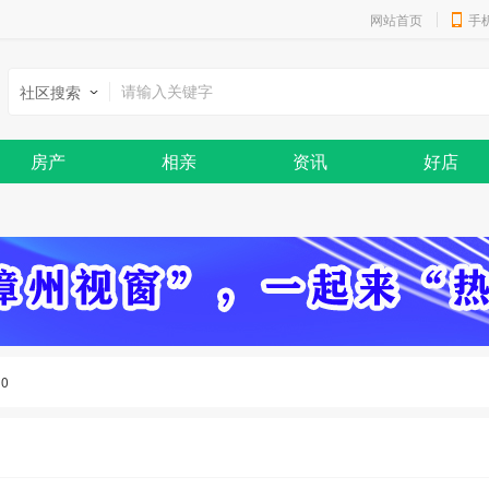
网站首页
手
社区搜索
房产
相亲
资讯
好店
：
0