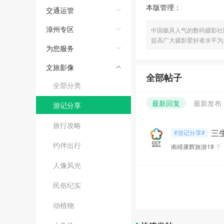
本版管理：
交通运管
漳州专区
中国极具人气的数码摄影社
提高广大摄影爱好者水平为
为您服务
文旅影像
全部帖子
全部分类
最新回复
最新发布
游记分享
旅行攻略
三生
#游记分享#
约伴出行
南靖康辉旅游18
于
人像风光
民俗纪实
动植物