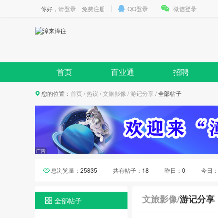
你好，
请登录
免费注册
QQ登录
微信登录
首页
百业通
招聘
您的位置：
首页
/
热议
/
文旅影像
/
游记分享
/
全部帖子
总浏览量：
25835
共有帖子：
18
昨日：
0
今日
文旅影像
/
游记分享
全部帖子