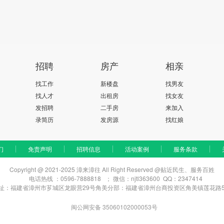
招聘
房产
相亲
找工作
新楼盘
找男友
找人才
出租房
找女友
发招聘
二手房
来加入
录简历
发房源
找红娘
们
免责声明
招聘信息
活动案例
服务条款
Copyright @ 2021-2025 漳来漳往 All Right Reserved @贴近民生、服务百姓
电话热线 ：0596-7888818 ； 微信：njtl363600 QQ：2347414
址：福建省漳州市芗城区龙眼营29号
角美分部：福建省漳州台商投资区角美镇莲花路5
闽公网安备 35060102000053号