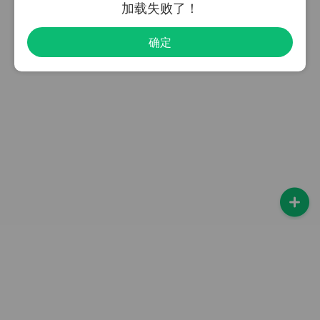
加载失败了！
确定