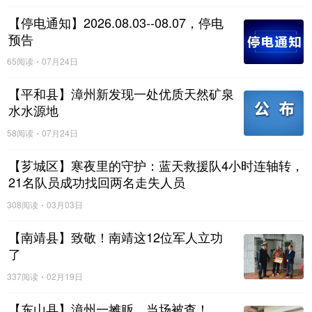
【停电通知】2026.08.03--08.07，停电
预告
65阅读
07月24日
【平和县】漳州新发现一处优质天然矿泉
水水源地
58阅读
07月24日
【芗城区】寒夜里的守护：蓝天救援队4小时连轴转，
21名队员成功找回两名走失人员
308阅读
03月03日
【南靖县】致敬！南靖这12位军人立功
了
337阅读
02月19日
【东山县】漳州一摊贩，当场被查！