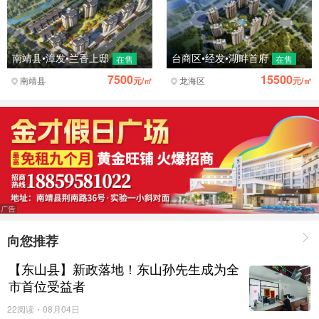
南靖县•漳发•兰香上邸
台商区•经发•湖畔首府
在售
在售
7500
15500
南靖县
元/㎡
龙海区
元/㎡
向您推荐
【东山县】新政落地！东山孙先生成为全
市首位受益者
22阅读
08月04日