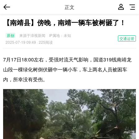
正文
【南靖县】傍晚，南靖一辆车被树砸了！
原创
来源于漳视新闻
IP属地：
未知
交通运管
2025-07-19 09:49
· 225阅读
7月17日18:00左右，受强对流天气影响，国道319线南靖龙
山段一棵绿化树倒伏砸中一辆小车，车上两名人员被困车
内，所幸没有受伤。