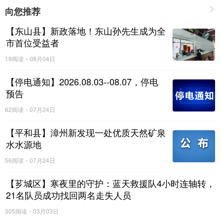
养，厚植学生家国情怀。潘老师课堂结构完整，运用历史图
向您推荐
片、文献和视频资料等丰富史料，精准还原长征关键节点与
【东山县】新政落地！东山孙先生成为全
遵义会议场景，板书设计逻辑清晰、架构完整。
市首位受益者
同时，大家也针对课堂细节提出优化建议：如可以增加问题
19阅读
08月04日
设置的深度和有效性，更好地启发学生思维；可以借助AI教
【停电通知】2026.08.03--08.07，停电
学工具，动态呈现长征路线的变化，增强课堂的直观性等。
预告
62阅读
07月24日
【平和县】漳州新发现一处优质天然矿泉
水水源地
56阅读
07月24日
授课教师认真听取意见，与评课教师积极互动，在思维碰撞
【芗城区】寒夜里的守护：蓝天救援队4小时连轴转，
中凝聚教学共识。
21名队员成功找回两名走失人员
专题讲座，解读教材新变
305阅读
03月03日