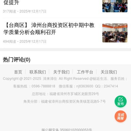
促提升
提升。相信在今后的教学中，老师们定会将所学所悟运用到
317阅读
2025年12月17日
课堂实践中，打造更具深度与温度的历史课堂，助力我区历
史教育教学质量再上新台阶！
【台商区】 漳州台商投资区初中期中教
学质量分析会顺利召开
494阅读
2025年12月17日
热门评论(
0
)
首页
联系我们
关于我们
工作平台
关注我们
Copyright @ 2021-2025 漳来漳往 All Right Reserved @贴近生活、服务百姓；
客服热线 ：0596-7888818 微信客服：njtl363600 QQ：2347414
总部地址：福建省漳州市芗城区龙眼营29号
角美分部：福建省漳州台商投资区角美镇莲花路5-7号
闽公网安备 35060102000053号