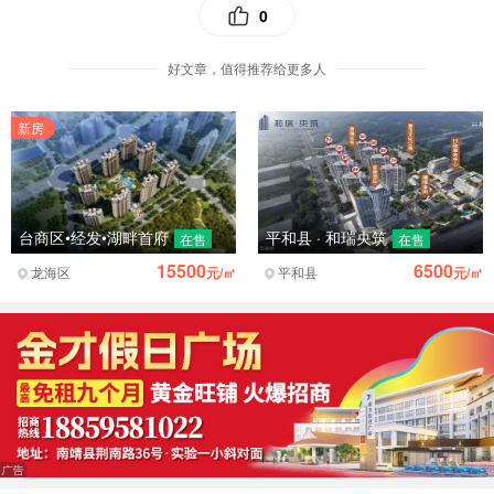
0
好文章，值得推荐给更多人
新房
两节课风格迥异，却殊途同归，尽显历史教学的魅力与深
度，为在场教师提供了多元的课堂教学范式。
互评互鉴，赋能专业成长
台商区•经发•湖畔首府
平和县 · 和瑞央筑
在售
在售
课堂展示结束后，集中评课环节有序展开。评课由台商一中
15500
6500
龙海区
元/㎡
平和县
元/㎡
万巧玲老师主持，各学校教师代表依次发言，围绕两节课的
教学设计、课堂实施、素养落实等维度展开深入研讨。
老师们充分肯定了两位授课教师的教学亮点：陈老师既完成
史实梳理的知识目标，注重教学细节，凸显学生主体地位；
又通过具象史料和长征故事讲述培养学生史料实证的核心素