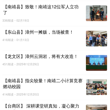
同课异构结束后，区历史教研组长洪健全老师带来《破旧立
【南靖县】致敬！南靖这12位军人立功
新，铸魂育人——八年级历史新教材变化及教学建议》专题
了
讲座。
336阅读
02月19日
【东山县】漳州一摊贩，当场被查！
讲座中，洪老师结合新课标要求，从教材结构调整、内容增
416阅读
01月13日
删、素养导向等方面，深入解读了八年级历史新教材的变化
与亮点。针对新教材的使用，教研员提出具体教学建议：一
【龙文区】漳州云洞岩，将有大改造！
是要立足历史核心素养，整合教学资源，打破教材章节壁
垒；二是要强化史料教学，引导学生学会论从史出；三是要
451阅读
2025年12月29日
挖掘历史课程的育人价值，将红色基因融入课堂教学，真正
实现“铸魂育人”的目标。老师们认真聆听，仔细记录，纷纷表
【南靖县】指尖较量！南靖二小计算竞赛
示收获颇丰，对新教材的把握和教学方向有了更清晰的认
燃动校园
识。
414阅读
2025年12月20日
研无止境，思以致远。本次区级教研活动，为我区八年级历
【台商区】 深耕课堂研真知，凝心聚力
史教师搭建了交流学习的平台，有效促进了教师专业素养的