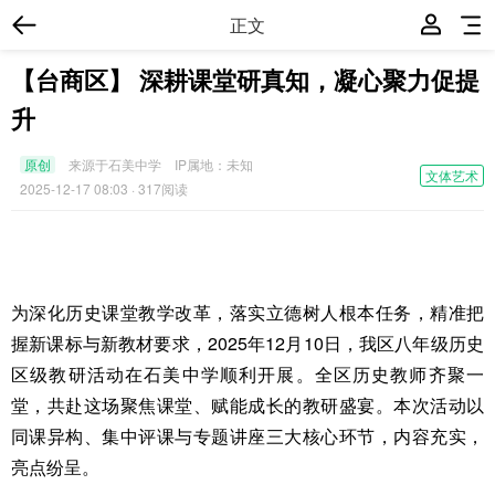
正文
【台商区】 深耕课堂研真知，凝心聚力促提
升
原创
来源于石美中学
IP属地：
未知
文体艺术
2025-12-17 08:03
· 317阅读
为深化历史课堂教学改革，落实立德树人根本任务，精准把
握新课标与新教材要求，2025年12月10日，我区八年级历史
区级教研活动在石美中学顺利开展。全区历史教师齐聚一
堂，共赴这场聚焦课堂、赋能成长的教研盛宴。本次活动以
同课异构、集中评课与专题讲座三大核心环节，内容充实，
亮点纷呈。